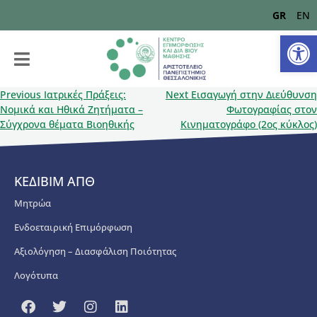
GR
EN
Αν
Previous
Ιατρικές Πράξεις:
Next
Εισαγωγή στην Διεύθυνση
Νομικά και Ηθικά Ζητήματα –
Φωτογραφίας στον
Σύγχρονα θέματα Βιοηθικής
Κινηματογράφο (2ος κύκλος)
ΚΕΔΙΒΙΜ ΑΠΘ
Μητρώα
Ενδοεταιρική Επιμόρφωση
Αξιολόγηση – Διασφάλιση Ποιότητας
Λογότυπα