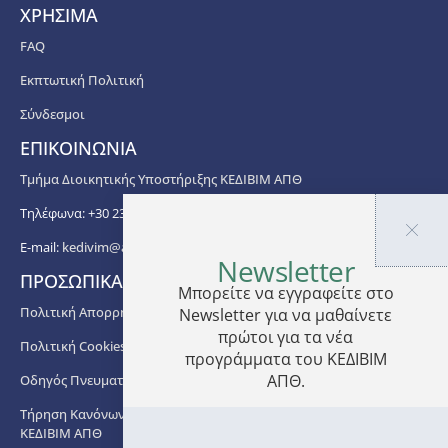
ΧΡΗΣΙΜΑ
FAQ
Εκπτωτική Πολιτική
Σύνδεσμοι
ΕΠΙΚΟΙΝΩΝΙΑ
Τμήμα Διοικητικής Υποστήριξης ΚΕΔΙΒΙΜ ΑΠΘ
Τηλέφωνα: +30 2310 99 67 -76, -88, -82, -83, -81
E-mail:
kedivim@auth.gr
Newsletter
ΠΡΟΣΩΠΙΚΑ ΔΕΔΟΜΕΝΑ
Μπορείτε να εγγραφείτε στο
Πολιτική Απορρήτου
Newsletter για να μαθαίνετε
πρώτοι για τα νέα
Πολιτική Cookies
προγράμματα του ΚΕΔΙΒΙΜ
ΑΠΘ.
Οδηγός Πνευματικής Ιδιοκτησίας ΑΠΘ
Τήρηση Κανόνων στο πλαίσιο Διδασκαλίας των Προγραμμάτων
ΚΕΔΙΒΙΜ ΑΠΘ