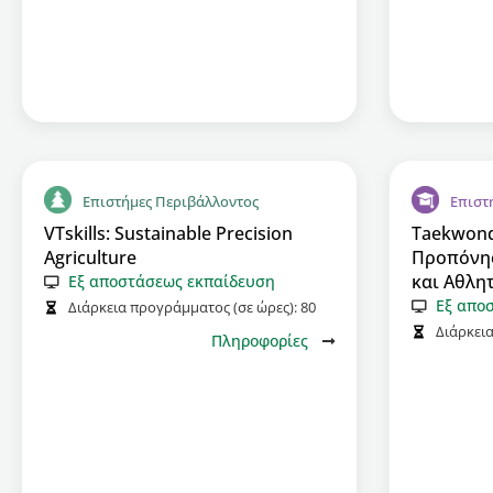
Επιστήμες Περιβάλλοντος
Επιστ
VTskills: Sustainable Precision
Taekwond
Agriculture
Προπόνησ
και Αθλη
Εξ αποστάσεως εκπαίδευση
Εξ απο
Διάρκεια προγράμματος (σε ώρες):
80
Διάρκει
Πληροφορίες