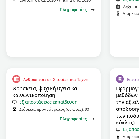
Έναρξη:
09/02/2026
- Λήξη:
27/10/2026
Λήξη αι
Πληροφορίες
Διάρκει
Ανθρωπιστικές Σπουδές και Τέχνες
Επιστ
Θρησκεία, ψυχική υγεία και
Εφαρμογή
κοινωνικοποίηση
μεθόδων 
την αξιο
Εξ αποστάσεως εκπαίδευση
απόδοσης
Διάρκεια προγράμματος (σε ώρες):
90
των ποδο
Πληροφορίες
κύκλος)
Εξ απο
Διάρκει