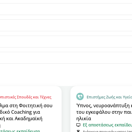
πιστικές Σπουδές και Τέχνες
Επιστήμες Ζωής και Υγεί
Άλμα στη Φοιτητική σου
Ύπνος, νευροανάπτυξη κ
δικό Coaching για
του εγκεφάλου στην παι
ή και Ακαδημαϊκή
ηλικία
η
Εξ αποστάσεως εκπαίδε
στάσεως εκπαίδευση
Διάρκεια προγράμματος (σε