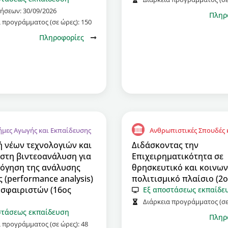
τήσεων:
30/09/2026
Πληρ
α προγράμματος (σε ώρες):
150
Πληροφορίες
ήμες Αγωγής και Εκπαίδευσης
Ανθρωπιστικές Σπουδές κ
 νέων τεχνολογιών και
Διδάσκοντας την
στη βιντεοανάλυση για
Επιχειρηματικότητα σε
λόγηση της ανάλυσης
θρησκευτικό και κοινων
 (performance analysis)
πολιτισμικό πλαίσιο (2ο
σφαιριστών (16ος
Εξ αποστάσεως εκπαίδε
Διάρκεια προγράμματος (σε
στάσεως εκπαίδευση
Πληρ
α προγράμματος (σε ώρες):
48