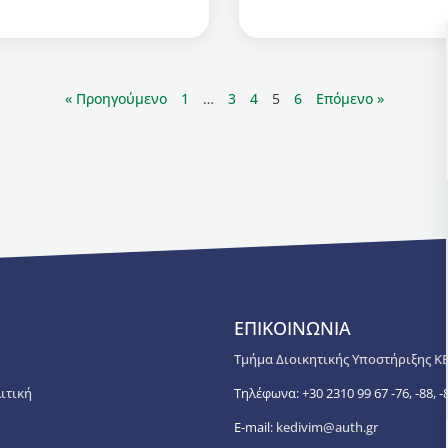
« Προηγούμενο
1
…
3
4
5
6
Επόμενο »
ΕΠΙΚΟΙΝΩΝΙΑ
Τμήμα Διοικητικής Υποστήριξης Κ
ιτική
Τηλέφωνα: +30 2310 99 67 -76, -88, -8
E-mail:
kedivim@auth.gr