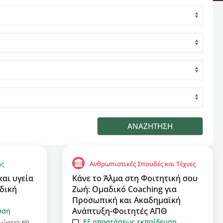
ας
Ανθρωπιστικές Σπουδές και Τέχνες
αι υγεία
Κάνε το Άλμα στη Φοιτητική σου
δική
Ζωή: Ομαδικό Coaching για
Προσωπική και Ακαδημαϊκή
Ανάπτυξη-Φοιτητές ΑΠΘ
υση
Εξ αποστάσεως εκπαίδευση
 ώρες):
60