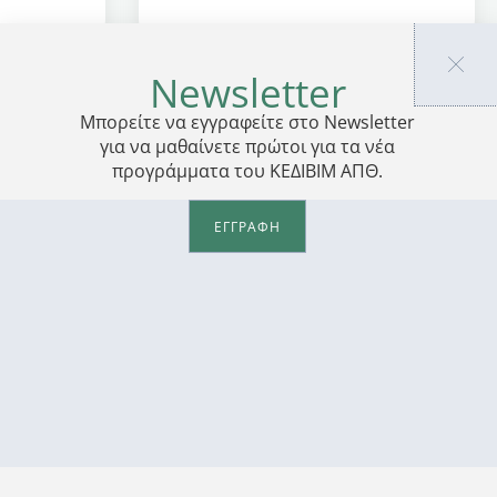
Newsletter
Μπορείτε να εγγραφείτε στο Newsletter
για να μαθαίνετε πρώτοι για τα νέα
προγράμματα του ΚΕΔΙΒΙΜ ΑΠΘ.
ΕΓΓΡΑΦΗ
ΠΡΟΣΩΠΙΚΑ ΔΕΔΟΜΕΝΑ
ΕΔΙΒΙΜ ΑΠΘ
Πολιτική Απορρήτου
2, -83, -81
Πολιτική Cookies
Οδηγός Πνευματικής Ιδιοκτησίας ΑΠΘ