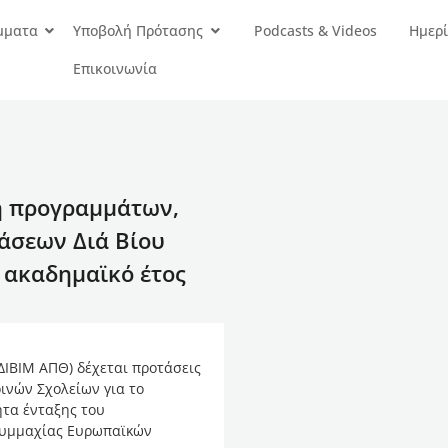
μματα
Υποβολή Πρότασης
Podcasts & Videos
Ημερί
Επικοινωνία
η προγραμμάτων,
άσεων Διά Βίου
 ακαδημαϊκό έτος
ΔΙΒΙΜ ΑΠΘ) δέχεται προτάσεις
ινών Σχολείων για το
ητα ένταξης του
συμμαχίας Ευρωπαϊκών