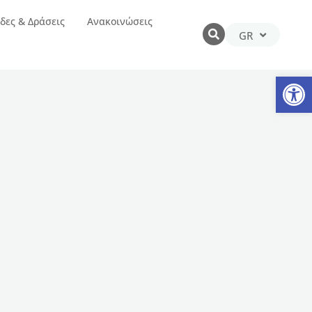
δες & Δράσεις
Ανακοινώσεις
GR
EN
Αν