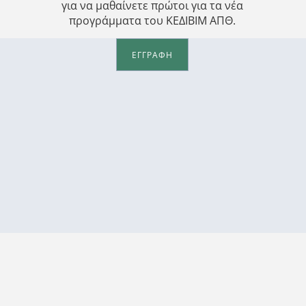
για να μαθαίνετε πρώτοι για τα νέα
προγράμματα του ΚΕΔΙΒΙΜ ΑΠΘ.
ΕΓΓΡΑΦΗ
ΠΡΟΣΩΠΙΚΑ ΔΕΔΟΜΕΝΑ
ΕΔΙΒΙΜ ΑΠΘ
Πολιτική Απορρήτου
2, -83, -81
Πολιτική Cookies
Οδηγός Πνευματικής Ιδιοκτησίας ΑΠΘ
Τήρηση Κανόνων στο πλαίσιο Διδασκαλίας των