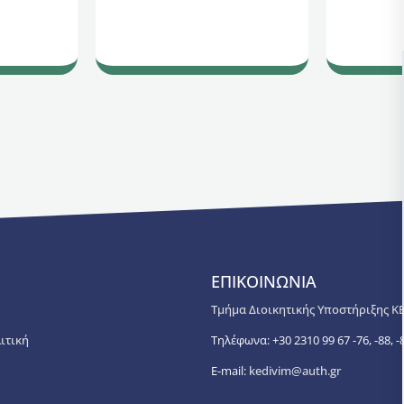
ΕΠΙΚΟΙΝΩΝΙΑ
Τμήμα Διοικητικής Υποστήριξης Κ
ιτική
Τηλέφωνα: +30 2310 99 67 -76, -88, -8
E-mail:
kedivim@auth.gr