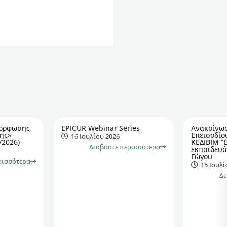
μόρφωσης
EPICUR Webinar Series
Ανακοίνω
ης»
Επεισοδίο
16 Ιουλίου 2026
/2026)
ΚΕΔΙΒΙΜ ”
Διαβάστε περισσότερα
εκπαιδευό
Γώγου
ρισσότερα
15 Ιουλί
Δι