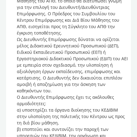
Μάθησης του ΑΠΘ, το οποίο θα διατυπώσει γνώμη
για την επιλογή του Διευθυντή/Διευθύντριας
Επιμόρφωσης. Ο Πρόεδρος του Συμβουλίου του
Κέντρου Επιμόρφωσης και Διά Βίου Μάθησης του
ΑΠΘ, εισηγείται προς τη Σύγκλητο του ΑΠΘ την
έγκριση τοποθέτησης.
Ως Διευθυντής Επιμόρφωσης δύναται να ορίζεται
μέλος Διδακτικού Ερευνητικού Προσωπικού (ΔΕΠ),
Ειδικού Εκπαιδευτικού Προσωπικού (ΕΕΠ) ή
Εργαστηριακού Διδακτικού Προσωπικού (ΕΔΙΠ) του ΑΕΙ
με εμπειρία στον σχεδιασμό, την υλοποίηση ή
αξιολόγηση έργων εκπαίδευσης, επιμόρφωσης και
κατάρτισης. Ο Διευθυντής δεν δικαιούται επιπλέον
αμοιβή ή αποζημίωση για την άσκηση των
καθηκόντων του.
Ο Διευθυντής Επιμόρφωσης έχει τις ακόλουθες
αρμοδιότητες:
α) υποστηρίζει τα όργανα διοίκησης του ΚΕΔΙΒΙΜ
στην υλοποίηση της πολιτικής του Κέντρου ως προς
τη διά βίου μάθηση,
β) εποπτεύει και συντονίζει την παροχή των
υπηρεσιών του ΚΕΔΙΒΙΜ, την οργάνωση και