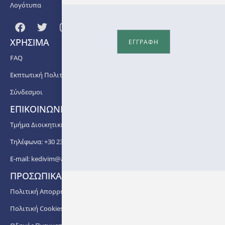
Λογότυπα
ΧΡΗΣΙΜΑ
ΕΓΓΡΑΦΗ
FAQ
Εκπτωτική Πολιτική
Σύνδεσμοι
ΕΠΙΚΟΙΝΩΝΙΑ
Τμήμα Διοικητικής Υποστήριξης ΚΕΔΙΒΙΜ ΑΠΘ
Τηλέφωνα: +30 2310 99 67 -76, -88, -82, -83, -81
E-mail:
kedivim@auth.gr
ΠΡΟΣΩΠΙΚΑ ΔΕΔΟΜΕΝΑ
Πολιτική Απορρήτου
Πολιτική Cookies