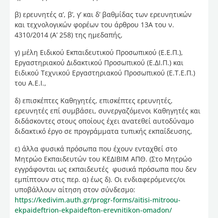
β) ερευνητές α’, β’, γ’ και δ’ βαθμίδας των ερευνητικών
και τεχνολογικών φορέων του άρθρου 13Α του ν.
4310/2014 (Α’ 258) της ημεδαπής,
γ) μέλη Ειδικού Εκπαιδευτικού Προσωπικού (Ε.Ε.Π.),
Εργαστηριακού Διδακτικού Προσωπικού (Ε.ΔΙ.Π.) και
Ειδικού Τεχνικού Εργαστηριακού Προσωπικού (Ε.Τ.Ε.Π.)
του Α.Ε.Ι.,
δ) επισκέπτες Καθηγητές, επισκέπτες ερευνητές,
ερευνητές επί συμβάσει, συνεργαζόμενοι Καθηγητές και
διδάσκοντες στους οποίους έχει ανατεθεί αυτοδύναμο
διδακτικό έργο σε προγράμματα τυπικής εκπαίδευσης,
ε) άλλα φυσικά πρόσωπα που έχουν ενταχθεί στο
Μητρώο Εκπαιδευτών του ΚΕΔΙΒΙΜ ΑΠΘ. (Στο Μητρώο
εγγράφονται ως εκπαιδευτές φυσικά πρόσωπα που δεν
εμπίπτουν στις περ. α) έως δ). Οι ενδιαφερόμενες/οι
υποβάλλουν αίτηση στον σύνδεσμο:
https://kedivim.auth.gr/progr-forms/aitisi-mitroou-
ekpaideftrion-ekpaidefton-erevnitikon-omadon/