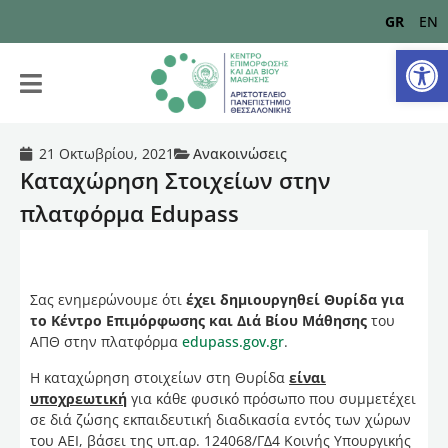
GR
EN
Αν
21 Οκτωβρίου, 2021
Ανακοινώσεις
Καταχώρηση Στοιχείων στην
πλατφόρμα Edupass
Σας ενημερώνουμε ότι
έχει δημιουργηθεί Θυρίδα για
το Κέντρο Επιμόρφωσης και Διά Βίου Μάθησης
του
ΑΠΘ στην πλατφόρμα
edupass.gov.gr
.
H καταχώρηση στοιχείων στη Θυρίδα
είναι
υποχρεωτική
για κάθε φυσικό πρόσωπο που συμμετέχει
σε διά ζώσης εκπαιδευτική διαδικασία εντός των χώρων
του ΑΕΙ, βάσει της υπ.αρ. 124068/ΓΔ4 Κοινής Υπουργικής