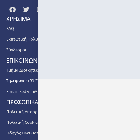
ΧΡΗΣΙΜΑ
FAQ
Εκπτωτική Πολιτική
Σύνδεσμοι
ΕΠΙΚΟΙΝΩΝΙΑ
Τμήμα Διοικητικής Υποστήριξης ΚΕΔΙΒΙΜ ΑΠΘ
Τηλέφωνα: +30 2310 99 67 -76, -88, -82, -83, -81
E-mail:
kedivim@auth.gr
ΠΡΟΣΩΠΙΚΑ ΔΕΔΟΜΕΝΑ
Πολιτική Απορρήτου
Πολιτική Cookies
Οδηγός Πνευματικής Ιδιοκτησίας ΑΠΘ