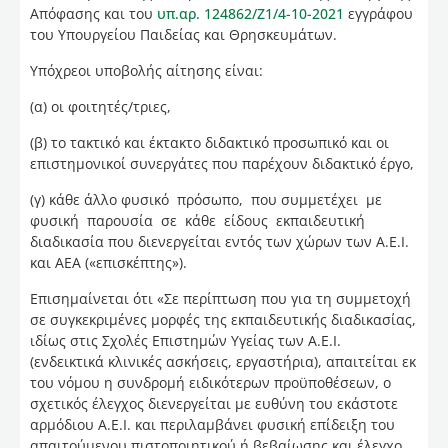
Απόφασης και του
υπ.αρ. 124862/Ζ1/4-10-2021
εγγράφου
του Υπουργείου Παιδείας και Θρησκευμάτων.
Υπόχρεοι υποβολής αίτησης είναι:
(α) οι φοιτητές/τριες,
(β) το τακτικό και έκτακτο διδακτικό προσωπικό και οι
επιστημονικοί συνεργάτες που παρέχουν διδακτικό έργο,
(γ) κάθε άλλο φυσικό πρόσωπο, που συμμετέχει με
φυσική παρουσία σε κάθε είδους εκπαιδευτική
διαδικασία που διενεργείται εντός των χώρων των Α.Ε.Ι.
και ΑΕΑ («επισκέπτης»).
Επισημαίνεται ότι «Σε περίπτωση που για τη συμμετοχή
σε συγκεκριμένες μορφές της εκπαιδευτικής διαδικασίας,
ιδίως στις Σχολές Επιστημών Υγείας των Α.Ε.Ι.
(ενδεικτικά κλινικές ασκήσεις, εργαστήρια), απαιτείται εκ
του νόμου η συνδρομή ειδικότερων προϋποθέσεων, ο
σχετικός έλεγχος διενεργείται με ευθύνη του εκάστοτε
αρμόδιου Α.Ε.Ι. και περιλαμβάνει φυσική επίδειξη του
απαιτούμενου πιστοποιητικού ή βεβαίωσης και έλεγχο