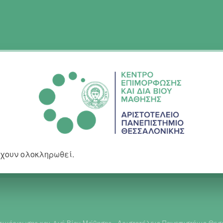
έχουν ολοκληρωθεί.
πιμόρφωσης και Διά Βίου Μάθησης - Αριστοτέλειο Πανεπιστήμιο Θεσ