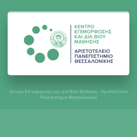
Κέντρο Επιμόρφωσης και Διά Βίου Μάθησης - Αριστοτέλειο
Πανεπιστήμιο Θεσσαλονίκης